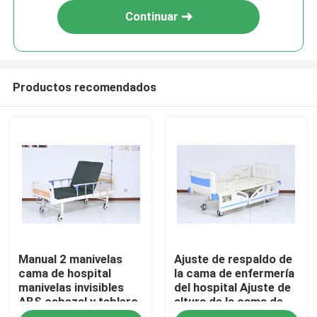
Continuar
Productos recomendados
Hogar
Manual 2 manivelas
Ajuste de respaldo de
Productos
cama de hospital
la cama de enfermería
manivelas invisibles
del hospital Ajuste de
ABS cabezal y tablero
altura de la cama de
Sobre nosotros
de extremo con 5'
enfermería ABS