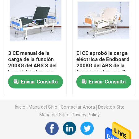
concentrador del oxígeno del viaje
alto concentrador del oxígeno del flujo
3 CE manual de la
El CE aprobó la carga
Máquinas portátiles del nebulizador
carga de la función
eléctrica de Endboard
200KG del ABS 3 del
200KG del ABS de la
hospital de la cama
función de la cama 3
Aparato médico de la succión
inestable invisible del
del oficio de
Enviar Consulta
Enviar Consulta
oficio de enfermera
enfermera del hospital
Monitor casero de la saturación del oxígeno
Inicio
Mapa del Sitio
Contactar Ahora
Desktop Site
Termómetro de Digitaces del hogar
Mapa del Sitio
Privacy Policy
Monitor de la presión arterial del hogar