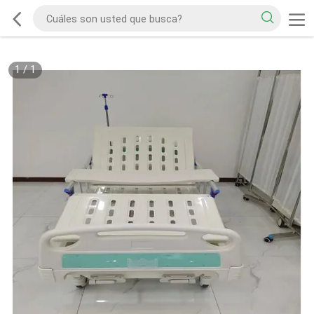
1
/
1