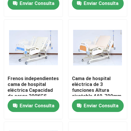
Enviar Consulta
Enviar Consulta
rollos silenciosos
médicos
Viaje de la fábrica
Éntrenos en contacto con
Noticias
Casos
Frenos independientes
Cama de hospital
cama de hospital
eléctrica de 3
eléctrica Capacidad
funciones Altura
Pida una cita
de carga 200KGS
ajustable 440-700mm
ABS de cabeza de
Enviar Consulta
Enviar Consulta
tabla de pie
Concentrador casero del oxígeno
Concentrador médico del oxígeno