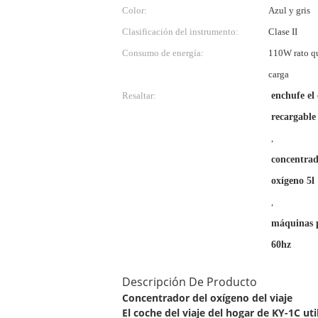
Color:
Azul y gris
Clasificación del instrumento:
Clase II
Consumo de energía:
110W rato qu
carga
Resaltar:
enchufe el
recargable
,
concentrad
oxígeno 5l
,
máquinas p
60hz
Descripción De Producto
Concentrador del oxígeno del viaje
El coche del viaje del hogar de KY-1C uti