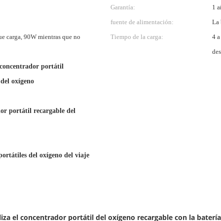
Garantía:
1 a
fuente de alimentación:
La 
e carga, 90W mientras que no
Tiempo de la carga:
4 a
des
 concentrador portátil
 del oxígeno
or portátil recargable del
ortátiles del oxígeno del viaje
liza el concentrador portátil del oxígeno recargable con la batería