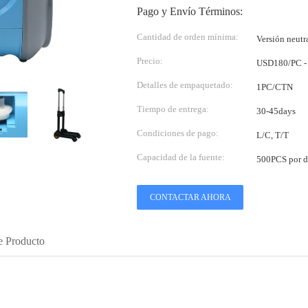
Pago y Envío Términos:
Cantidad de orden mínima:
Versión neu
Precio:
USD180/PC -
Detalles de empaquetado:
1PC/CTN
Tiempo de entrega:
30-45days
Condiciones de pago:
L/C, T/T
Capacidad de la fuente:
500PCS por d
CONTACTAR AHORA
e Producto