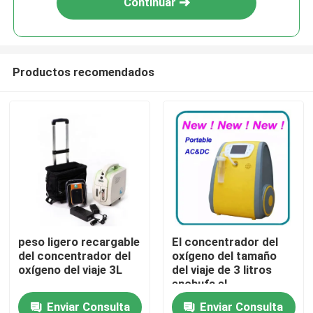
Continuar
Productos recomendados
Hogar
peso ligero recargable
El concentrador del
del concentrador del
oxígeno del tamaño
Productos
oxígeno del viaje 3L
del viaje de 3 litros
enchufa el
concentrador portátil
Enviar Consulta
Enviar Consulta
Sobre nosotros
del oxígeno para el