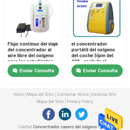
concentrador del oxígeno del viaje
alto concentrador del oxígeno del flujo
Flujo continuo del viaje
el concentrador
del concentrador al
portátil del oxígeno
Máquinas portátiles del nebulizador
aire libre del oxígeno
del coche 5lpm del
para los estudiantes
40%, enchufa el
concentrador portátil
Aparato médico de la succión
Enviar Consulta
Enviar Consulta
del oxígeno de 12
voltios
Monitor casero de la saturación del oxígeno
Inicio
Mapa del Sitio
Contactar Ahora
Desktop Site
Mapa del Sitio
Privacy Policy
Termómetro de Digitaces del hogar
Monitor de la presión arterial del hogar
Calidad
Concentrador casero del oxígeno
Fábrica