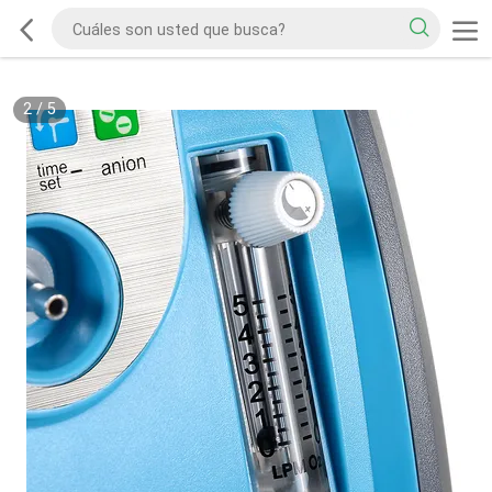
2
/
5