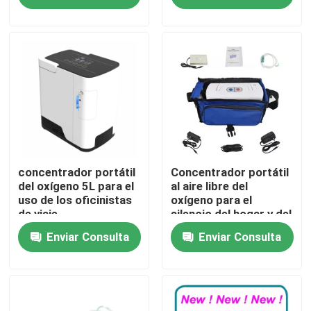
transporte aéreo
Viaje de la fábrica
Éntrenos en contacto con
Noticias
Casos
concentrador portátil
Concentrador portátil
del oxígeno 5L para el
al aire libre del
uso de los oficinistas
oxígeno para el
de viaje
silencio del hogar y del
Pida una cita
viaje ultra
Enviar Consulta
Enviar Consulta
Concentrador casero del oxígeno
Concentrador médico del oxígeno